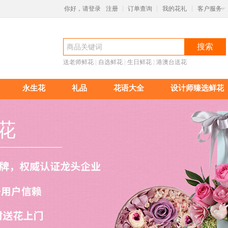
你好，请登录
注册
订单查询
我的花礼
客户服务
|
|
|
搜索
送老师鲜花
 |
自选鲜花
 |
生日鲜花
 |
港澳台送花
永生花
礼品
花语大全
设计师臻选鲜花
花