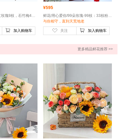
¥
595
鲜花/真爱-卡罗拉红玫瑰9枝，石竹梅4枝，栀子叶0.5扎
鲜花/用心爱你/99朵玫瑰-99枝：33枝粉玫瑰＋66枝卡罗拉红玫瑰
与你相守，直到天荒地老
加入购物车
关注
加入购物车
更多精品鲜花推荐 >>