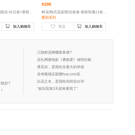
¥
298
鲜花/韩式系列/爱如阳光-向日葵+香槟玫瑰+多头玫瑰
鲜花/韩式花篮/阳光使者-香槟玫瑰11枝、向日葵2枝、香槟色洋桔梗3枝、橙色多头玫瑰2枝、尤加利叶5枝
暖阳系列
加入购物车
关注
加入购物车
江阴鲜花网哪家靠谱?
花礼网微电影《勇敢爱》倾情巨献
遇见你，是我此生最大的幸福
吴奇隆领证获赠hua.com花
以花之名，是我给你的告白诗
较好?
“收到花第3天就来看我了”
吧！