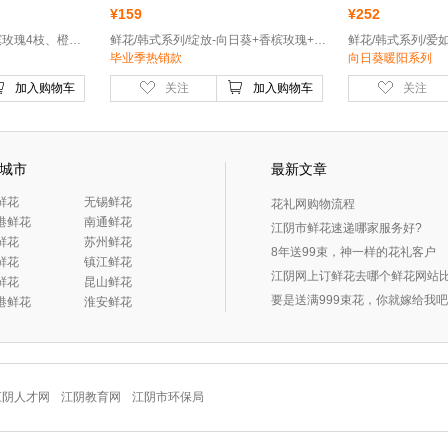
¥
159
¥
252
鲜花/韩式系列/晨曦-香槟玫瑰4枝、橙色辉煌玫瑰7枝、迷你向日葵2枝
鲜花/韩式系列/绽放-向日葵+香槟玫瑰+多头玫瑰
毕业季热销款
向日葵暖阳系列
加入购物车
关注
加入购物车
关注
城市
最新文章
鲜花
 无锡鲜花
花礼网购物流程
家港鲜花
 南通鲜花
江阴市鲜花速递哪家服务好?
鲜花
 苏州鲜花
8年送99束，神一样的花礼客户
鲜花
 镇江鲜花
江阴网上订鲜花去哪个鲜花网站比
鲜花
 昆山鲜花
要是送满999束花，你就嫁给我
云港鲜花
 淮安鲜花
江阴人才网
江阴教育网
江阴市环保局