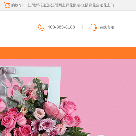
购物车
 江阴鲜花速递-江阴网上鲜花预定-江阴鲜花店送花上门
|
|
400-889-8188
在线客服