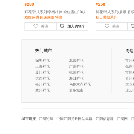
¥
289
¥
258
鲜花/韩式系列/幸福相伴-粉红雪山10枝，粉康乃馨9枝，粉色大绣球1枝，粉色风铃花5朵
粉红色调 传递感激 特惠
秋日暖阳系列
关注
加入购物车
关注
热门城市
周边
 深圳鲜花
 北京鲜花
 常州
 上海鲜花
 广州鲜花
 张
 厦门鲜花
 杭州鲜花
 常熟
 大连鲜花
 海口鲜花
 泰州
 银川鲜花
 乌鲁木齐鲜花
 太仓
 兰州鲜花
更多城市
 连
城市链接
江阴论坛
中国江阴党政网站集群
江阴信息港
江阴网