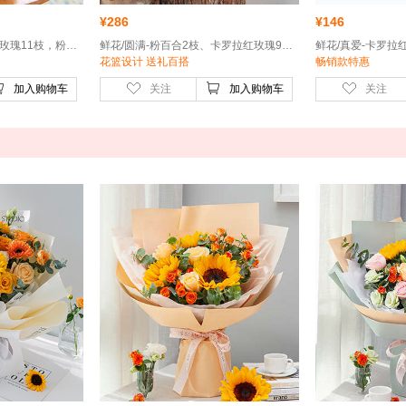
¥
286
¥
146
鲜花/一心一意-卡罗拉红玫瑰11枝，粉色勿忘我0.3扎
鲜花/圆满-粉百合2枝、卡罗拉红玫瑰9枝、红色康乃馨15枝
花篮设计 送礼百搭
畅销款特惠
加入购物车
关注
加入购物车
关注